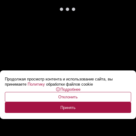
Продолжая просмотр контента и использование сайта, вы
«Простить нельзя!» Матвиенко назвала
принимаете
Политику
обработки файлов cookie
Подробнее
чудовищным преступлением удар ВСУ под
Отклонить
Брянском
...
Принять