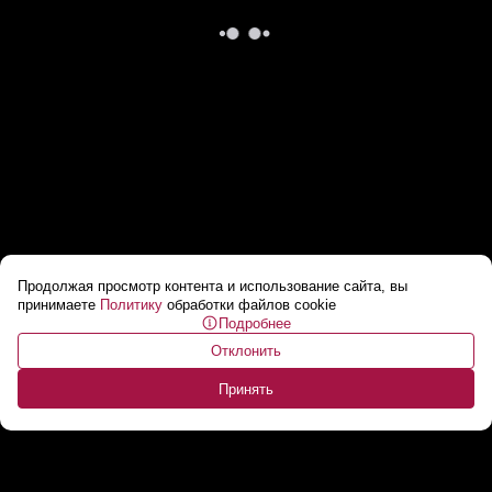
Продолжая просмотр контента и использование сайта, вы
Протестующие в Британии подожгли отель,
принимаете
Политику
обработки файлов cookie
Подробнее
где проживают мигранты
...
Отклонить
Принять