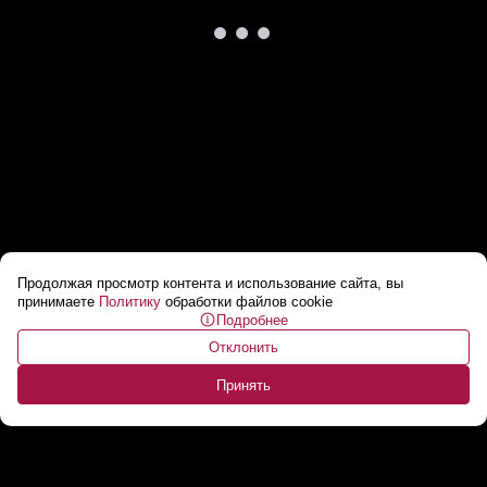
Продолжая просмотр контента и использование сайта, вы
Протесты в Иране вспыхнули с новой
принимаете
Политику
обработки файлов cookie
Подробнее
силой
...
Отклонить
Принять