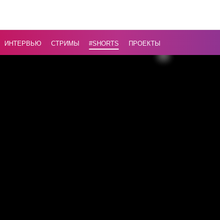
// Детали
теракта в
общежит
ИНТЕРВЬЮ
СТРИМЫ
#Shorts
ПРОЕКТЫ
ЛНР
...
Назад
16+