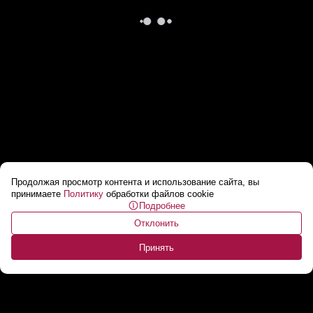
Продолжая просмотр контента и использование сайта, вы
Путин: Лукашенко на ЭТО обратил
принимаете
Политику
обработки файлов cookie
Подробнее
внимание! // О чем Россия попросила
Отклонить
Армению?
...
Принять