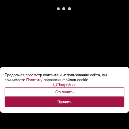
Продолжая просмотр контента и использование сайта, вы
Разрушения в Бразилии, снег в Италии,
принимаете
Политику
обработки файлов cookie
Подробнее
землетрясения в Японии: погода не радует
Отклонить
...
Принять