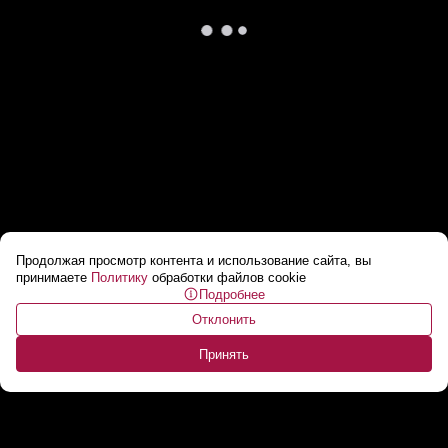
Продолжая просмотр контента и использование сайта, вы
Репетиция самой красивой части парада ко
принимаете
Политику
обработки файлов cookie
Подробнее
Дню Независимости — выступление роты
Отклонить
почетного караула
...
Принять