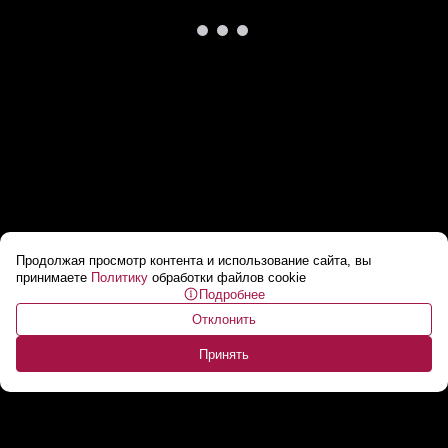
Продолжая просмотр контента и использование сайта, вы
«С фонарями и телефонами!» // Про 500
принимаете
Политику
обработки файлов cookie
Подробнее
грибов на рассвете!
...
Отклонить
Принять