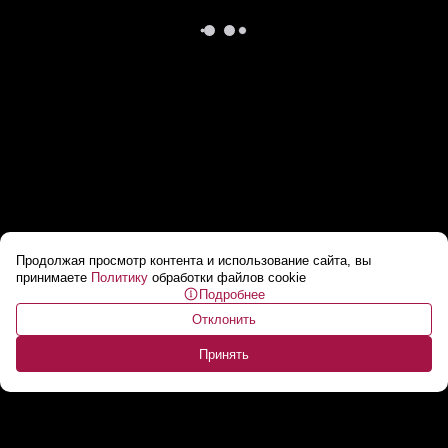
Продолжая просмотр контента и использование сайта, вы
Саммит G7 в Италии назвали сборищем
принимаете
Политику
обработки файлов cookie
Подробнее
«хромых уток»
...
Отклонить
Принять