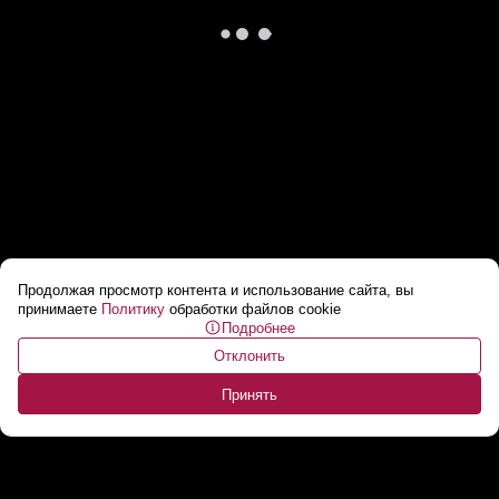
Продолжая просмотр контента и использование сайта, вы
Саммит НАТО в Вашингтоне: украинский
принимаете
Политику
обработки файлов cookie
Подробнее
конфликт и борьба с Россией – тема №1
...
Отклонить
Принять