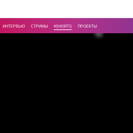
в
Сомали
...
ИНТЕРВЬЮ
СТРИМЫ
#Shorts
ПРОЕКТЫ
Назад
16+