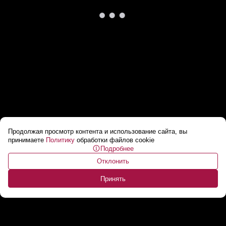
Продолжая просмотр контента и использование сайта, вы
«Сброс настроек ПОШЕЛ!» // Англичане
принимаете
Политику
обработки файлов cookie
Подробнее
ликвидируют европейскую цивилизацию?
...
Отклонить
Принять