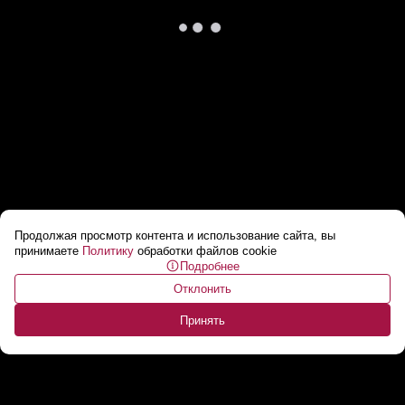
Продолжая просмотр контента и использование сайта, вы
Секретная разработка СССР! // БМ-13
принимаете
Политику
обработки файлов cookie
Подробнее
«Катюша»: зачем дорабатывали РСЗО?
...
Отклонить
Принять