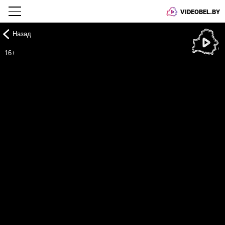
VIDEOBEL.BY
Назад
Онлайн ТВ
16+