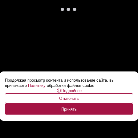
Продолжая просмотр контента и использование сайта, вы
Сенат США принял резолюцию о
принимаете
Политику
обработки файлов cookie
Подробнее
прекращении войны с Ираном
...
Отклонить
Принять