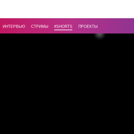
— Минск
творит
чудеса!
...
ИНТЕРВЬЮ
СТРИМЫ
#Shorts
ПРОЕКТЫ
Назад
16+