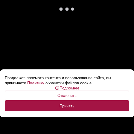
Продолжая просмотр контента и использование сайта, вы
Шопинг на 3 млрд долларов: Польша берет
принимаете
Политику
обработки файлов cookie
Подробнее
кредит на покупку вертолетов у США
...
Отклонить
Принять