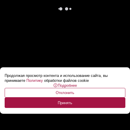
Продолжая просмотр контента и использование сайта, вы
Швейцария не была нейтральной во
принимаете
Политику
обработки файлов cookie
Подробнее
Вторую мировую? / «Поставляли оптику для
Отклонить
немецких самолетов»
...
Принять