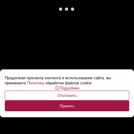
Продолжая просмотр контента и использование сайта, вы
Си Цзиньпин и Трамп машут детям в Пекине!
принимаете
Политику
обработки файлов cookie
Подробнее
// Оркестр и почетный караул
...
Отклонить
Принять