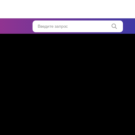
та
...
Введите запрос