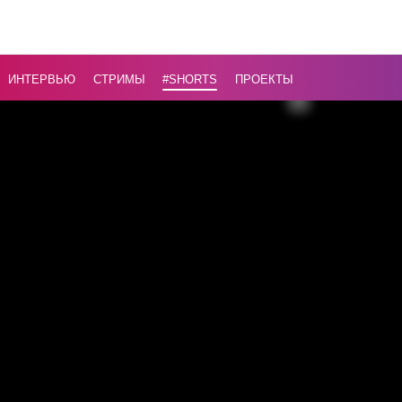
Cadillac
«Зверь» у
парламен
ИНТЕРВЬЮ
СТРИМЫ
#Shorts
ПРОЕКТЫ
в Пекине!
Назад
16+