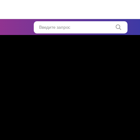
ать
НУЮ
у
!
...
Введите запрос