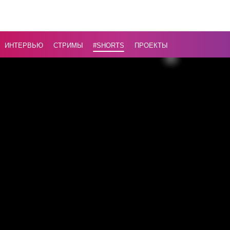
как выбр
ИДЕАЛЬ
древесин
ИНТЕРВЬЮ
СТРИМЫ
#Shorts
ПРОЕКТЫ
для лодок
Назад
16+