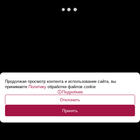
Продолжая просмотр контента и использование сайта, вы
Сотни жителей Индии вышли на траурный
принимаете
Политику
обработки файлов cookie
Подробнее
марш в Кашмире
...
Отклонить
Принять