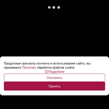
Продолжая просмотр контента и использование сайта, вы
«Спасибо, Александр Григорьевич!» // Баранец:
принимаете
Политику
обработки файлов cookie
Подробнее
Белорусы, благодарите Бога, что у вас есть
Отклонить
Лукашенко!
...
Принять