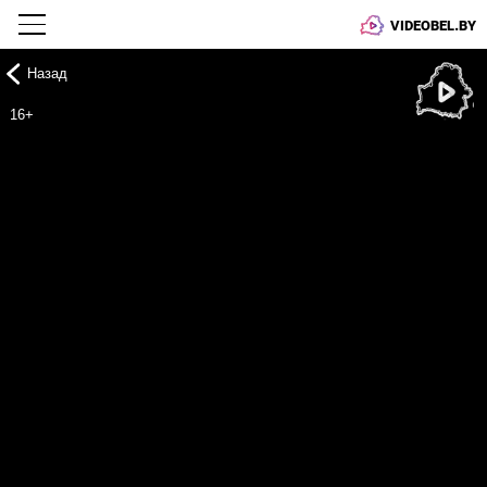
VIDEOBEL.BY
Назад
Онлайн ТВ
16+