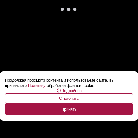
Продолжая просмотр контента и использование сайта, вы
США перебрасывают войска на Ближний
принимаете
Политику
обработки файлов cookie
Подробнее
Восток!
...
Отклонить
Принять