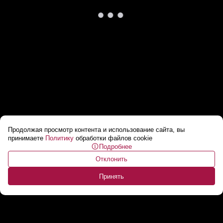
Продолжая просмотр контента и использование сайта, вы
США приступают к производству новейших
принимаете
Политику
обработки файлов cookie
Подробнее
термоядерных авиабомб Б 61-13
...
Отклонить
Принять