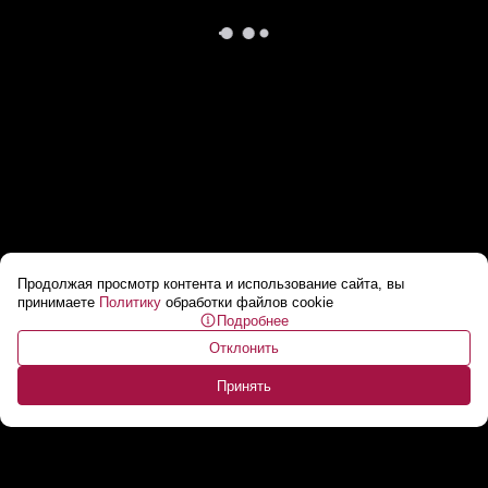
Продолжая просмотр контента и использование сайта, вы
США выделят $500 млн на военные базы в
принимаете
Политику
обработки файлов cookie
Подробнее
Польше
...
Отклонить
Принять