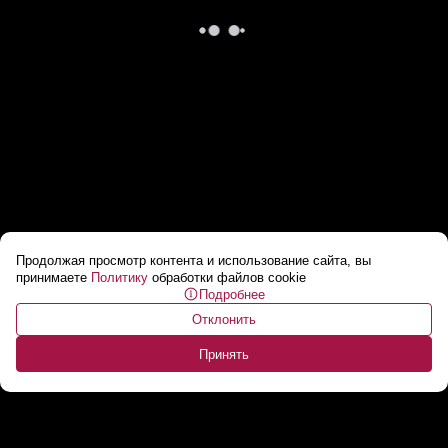
Продолжая просмотр контента и использование сайта, вы
Страны ЕС возмущены увеличением
принимаете
Политику
обработки файлов cookie
Подробнее
расходов на Брюссель
...
Отклонить
Принять