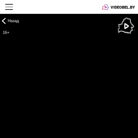
VIDEOBEL.BY
Назад
Онлайн ТВ
16+