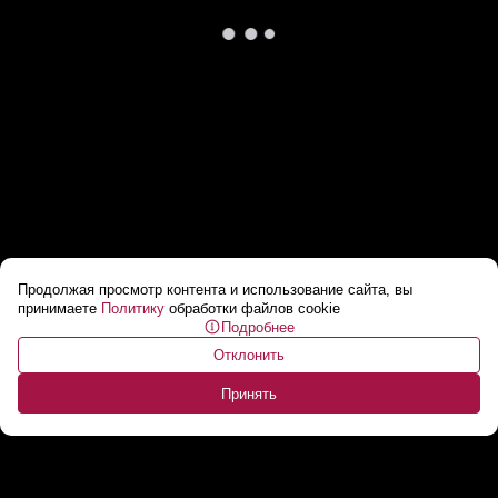
Продолжая просмотр контента и использование сайта, вы
Страшное ДТП в Слуцком районе. На
принимаете
Политику
обработки файлов cookie
Подробнее
автодороге «Минск-Микашевичи» погиб 17-
Отклонить
летний подросток
...
Принять