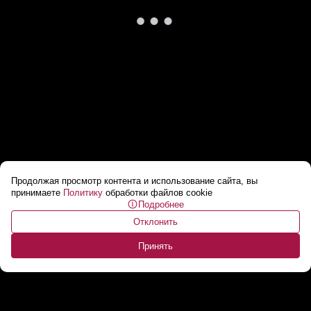
Продолжая просмотр контента и использование сайта, вы
«Свежо у нас, прохладненько!» – Лукашенко
принимаете
Политику
обработки файлов cookie
Подробнее
ЛИЧНО провожает лидера Ганы!
...
Отклонить
Принять