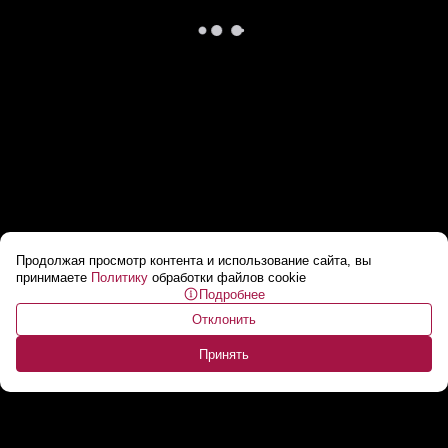
Продолжая просмотр контента и использование сайта, вы
The Telegraph: Пуля приблизила Трампа к
принимаете
Политику
обработки файлов cookie
Подробнее
Белому дому.
...
Отклонить
Принять