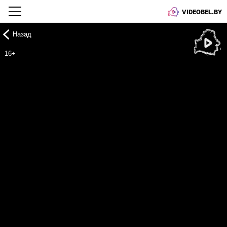
VIDEOBEL.BY
Назад
Онлайн ТВ
16+