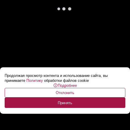
Продолжая просмотр контента и использование сайта, вы
Торговая война Трампа ударила по Польше!
принимаете
Политику
обработки файлов cookie
Подробнее
Бизнесмены в панике!
...
Отклонить
Принять