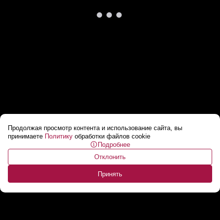
Продолжая просмотр контента и использование сайта, вы
Трамп о встрече Путина и Си Цзиньпина: Я
принимаете
Политику
обработки файлов cookie
Подробнее
лажу с обоими! // РЕАКЦИЯ на церемонию в
Отклонить
Пекине
...
Принять