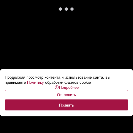
Продолжая просмотр контента и использование сайта, вы
Трамп опубликовал целые тома документов
принимаете
Политику
обработки файлов cookie
Подробнее
по делу Кеннеди!
...
Отклонить
Принять