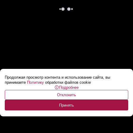
Продолжая просмотр контента и использование сайта, вы
Трамп разносит организацию, стоящую за
принимаете
Политику
обработки файлов cookie
Подробнее
протестами в Беларуси!
...
Отклонить
Принять