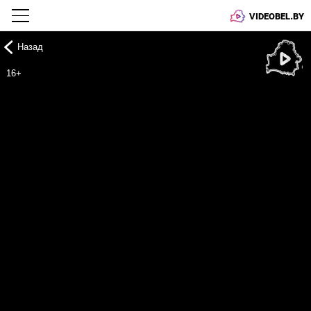
VIDEOBEL.BY
Назад
Онлайн ТВ
16+