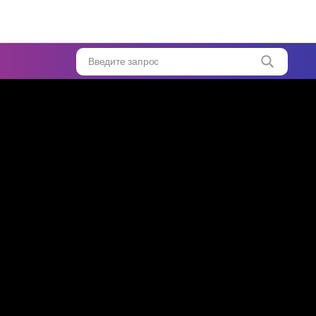
//
ется
но!»
Введите запрос