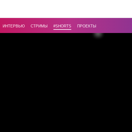
интернет? 
«Это дела
сознатель
ИНТЕРВЬЮ
СТРИМЫ
#Shorts
ПРОЕКТЫ
...
Назад
16+