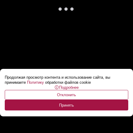
Продолжая просмотр контента и использование сайта, вы
Уголовка за продажу карты! // Кто такие
принимаете
Политику
обработки файлов cookie
Подробнее
дропперы и почему их не осталось в
Отклонить
Беларуси?
...
Принять