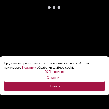
Продолжая просмотр контента и использование сайта, вы
Украина должна принять мирный план и
принимаете
Политику
обработки файлов cookie
Подробнее
провести выборы – Трамп
...
Отклонить
Принять