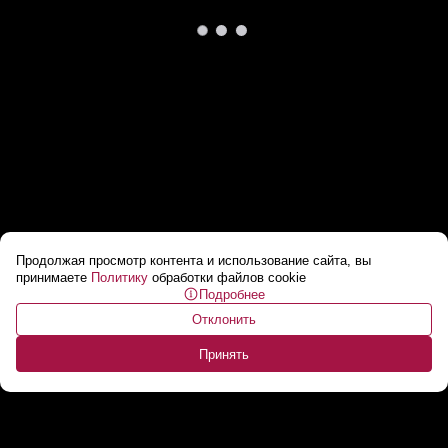
Продолжая просмотр контента и использование сайта, вы
Украина запустила 400 дронов за день! //
принимаете
Политику
обработки файлов cookie
Подробнее
Провокации на 9 Мая и прилеты в детсад
...
Отклонить
Принять