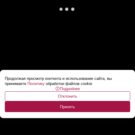
Продолжая просмотр контента и использование сайта, вы
Умных в Украине не пускают к власти? //
принимаете
Политику
обработки файлов cookie
Подробнее
«Смог украсть МИЛЛИОН, а ты на зарплату
Отклонить
живешь?»
...
Принять