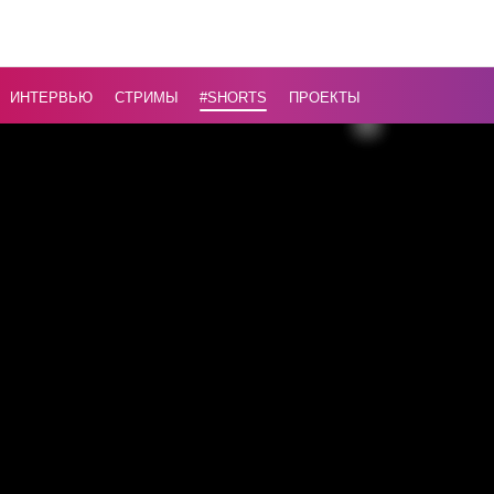
возраста 
70 лет
...
ИНТЕРВЬЮ
СТРИМЫ
#Shorts
ПРОЕКТЫ
Назад
16+