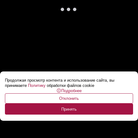
Продолжая просмотр контента и использование сайта, вы
В Израиле зафиксировали случай
принимаете
Политику
обработки файлов cookie
Подробнее
заражения хантавирусом
...
Отклонить
Принять