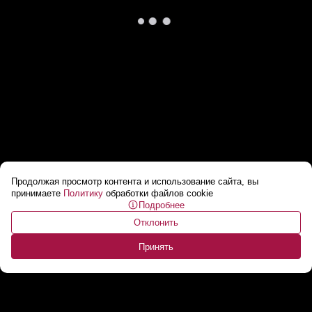
Продолжая просмотр контента и использование сайта, вы
В Латвии разгорается новый скандал.
принимаете
Политику
обработки файлов cookie
Подробнее
Латвийцы возмущены уровнем медицины
...
Отклонить
Принять