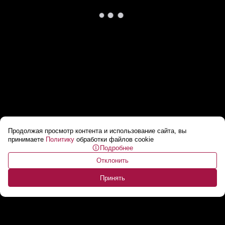
Продолжая просмотр контента и использование сайта, вы
В МИД Германии предложили отменить
принимаете
Политику
обработки файлов cookie
Подробнее
принцип единогласия в Евросоюзе
...
Отклонить
Принять