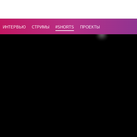
жертвам
Волынск
резни
...
ИНТЕРВЬЮ
СТРИМЫ
#Shorts
ПРОЕКТЫ
Назад
16+