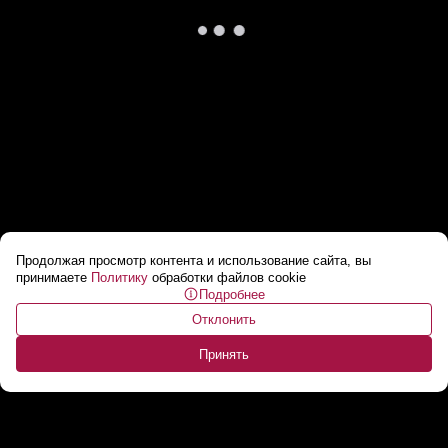
Продолжая просмотр контента и использование сайта, вы
В Великобритании преступники на
принимаете
Политику
обработки файлов cookie
Подробнее
экскаваторе ограбили банк
...
Отклонить
Принять