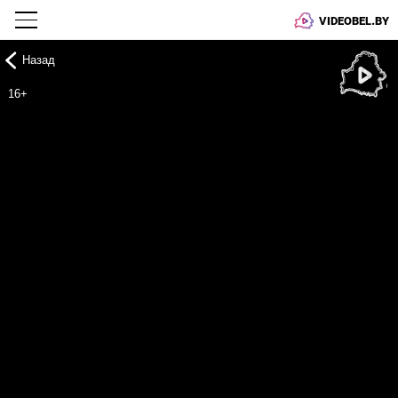
VIDEOBEL.BY
Назад
Онлайн ТВ
16+