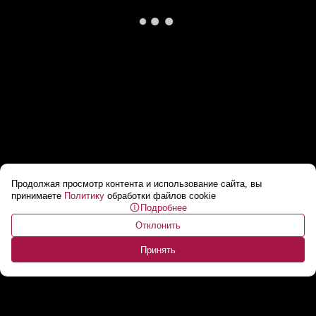
Продолжая просмотр контента и использование сайта, вы
В Венесуэле спасатели продолжают
принимаете
Политику
обработки файлов cookie
Подробнее
находить выживших даже спустя 96 ч после
Отклонить
землетрясения
...
Принять