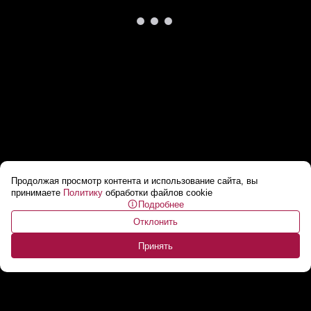
Продолжая просмотр контента и использование сайта, вы
Вифлеемский огонь. Символ рождества
принимаете
Политику
обработки файлов cookie
Подробнее
Христова в Беларуси
...
Отклонить
Принять