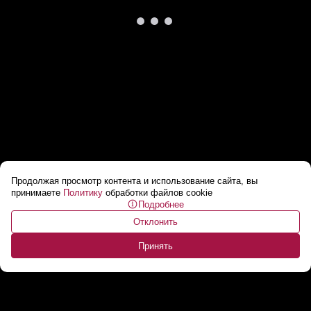
Продолжая просмотр контента и использование сайта, вы
Власти Ирана подтвердили гибель
принимаете
Политику
обработки файлов cookie
Подробнее
секретаря Совбеза республики Али
Отклонить
Лариджани
...
Принять