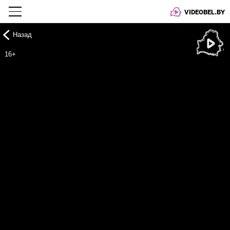
VIDEOBEL.BY
Назад
Онлайн ТВ
16+