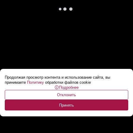
Продолжая просмотр контента и использование сайта, вы
Власти Ирана ввели плату за проход
принимаете
Политику
обработки файлов cookie
Подробнее
нефтетанкеров и сухогрузов через
Отклонить
Ормузский пролив
...
Принять