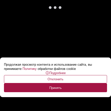
Продолжая просмотр контента и использование сайта, вы
Воды Омана окрасились в красный из-за
принимаете
Политику
обработки файлов cookie
Подробнее
массовой гибели креветок
...
Отклонить
Принять