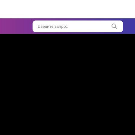
тесь
к в
Введите запрос